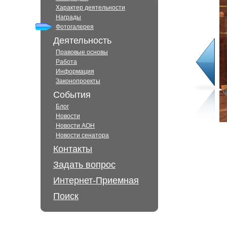
Характер деятельности
Награды
Фотогалерея
Деятельность
Правовые основы
Работа
Информация
Законопроекты
События
Блог
Новости
Новости АОН
Новости сенатора
Контакты
Задать вопрос
Интернет-Приемная
Поиск