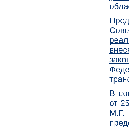
обла
Пре
Сов
реа
вне
зак
Фед
тран
В со
от 2
М.Г
пред