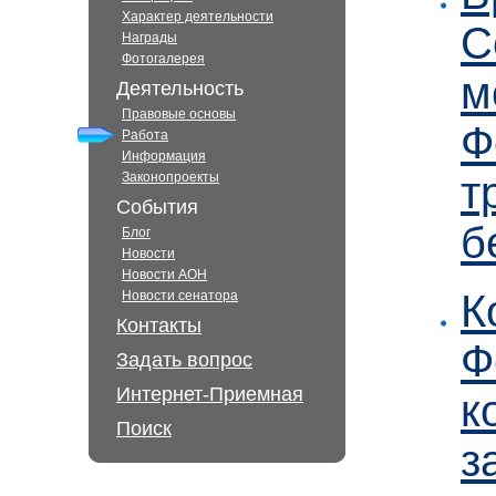
Характер деятельности
С
Награды
Фотогалерея
м
Деятельность
Правовые основы
Ф
Работа
Информация
т
Законопроекты
События
б
Блог
Новости
Новости АОН
К
Новости сенатора
Контакты
Ф
Задать вопрос
Интернет-Приемная
к
Поиск
з