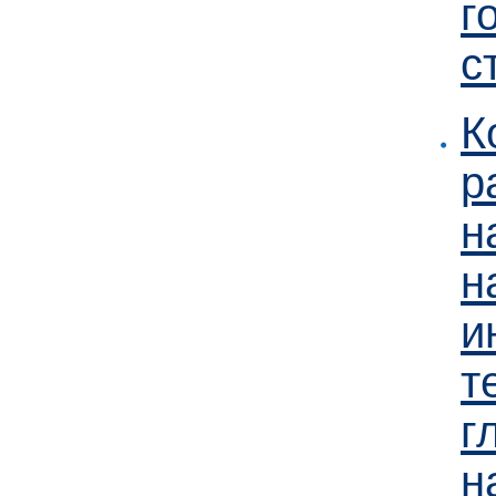
г
с
К
р
н
н
и
т
г
н