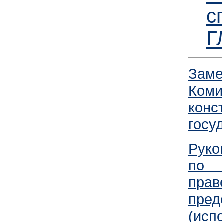
с
Г
За
Ком
конс
госу
Руко
по 
пра
пред
(исп