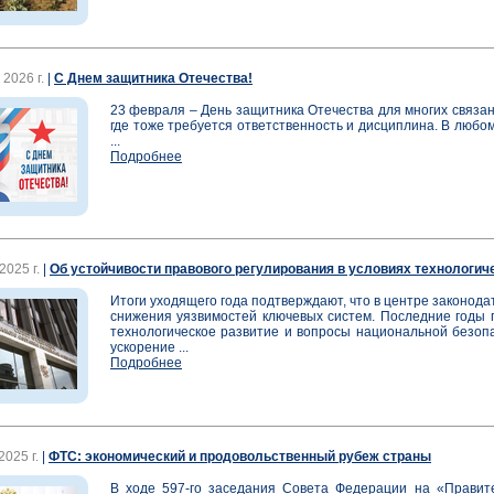
2026 г.
|
С Днем защитника Отечества!
23 февраля – День защитника Отечества для многих связан 
где тоже требуется ответственность и дисциплина. В любо
...
Подробнее
2025 г.
|
Об устойчивости правового регулирования в условиях технологич
Итоги уходящего года подтверждают, что в центре законод
снижения уязвимостей ключевых систем. Последние годы п
технологическое развитие и вопросы национальной безопа
ускорение ...
Подробнее
2025 г.
|
ФТС: экономический и продовольственный рубеж страны
В ходе 597-го заседания Совета Федерации на «Правит