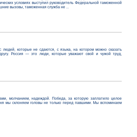
мических условиях выступил руководитель Федеральной таможенной
шние вызовы, таможенная служба не ...
 с людей, которые не сдаются, с языка, на котором можно сказать
 другу. Россия — это люди, которые уважают свой и чужой труд,
ми, молчанием, надеждой. Победа, за которую заплатило целое
дня мы склоняем головы не только перед павшими. Мы вспоминаем