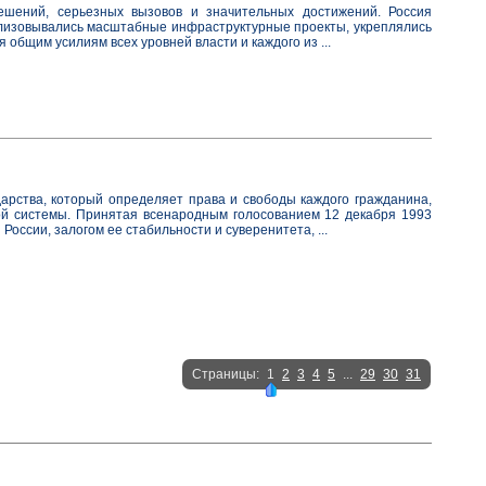
шений, серьезных вызовов и значительных достижений. Россия
ализовывались масштабные инфраструктурные проекты, укреплялись
общим усилиям всех уровней власти и каждого из ...
дарства, который определяет права и свободы каждого гражданина,
ой системы. Принятая всенародным голосованием 12 декабря 1993
России, залогом ее стабильности и суверенитета, ...
Страницы:
1
2
3
4
5
...
29
30
31