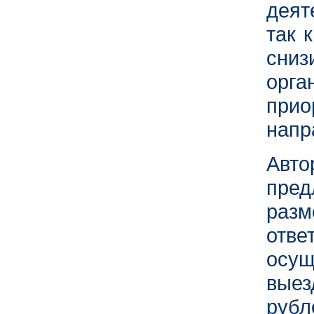
деят
так 
сни
орг
при
напр
Авт
пре
раз
отв
осущ
вые
рубл