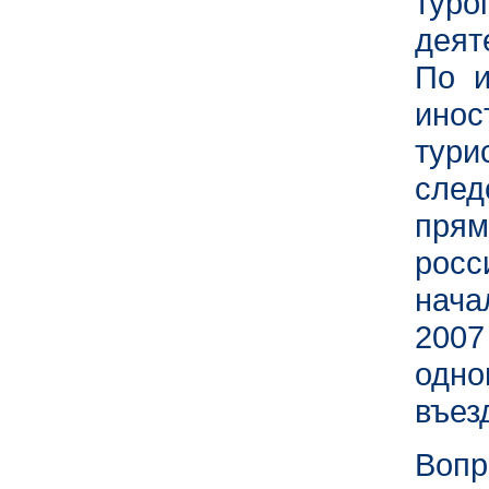
тур
деят
По и
ино
тур
сле
пря
росс
нача
2007
одн
въез
Вопр