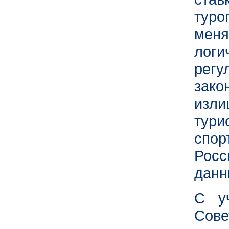
туро
мен
логи
регу
зак
изли
тур
спор
Росс
данн
С у
Сове