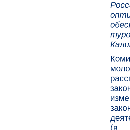
Рос
опт
об
ту
Кали
Коми
моло
рас
зак
изме
зак
деят
(в 