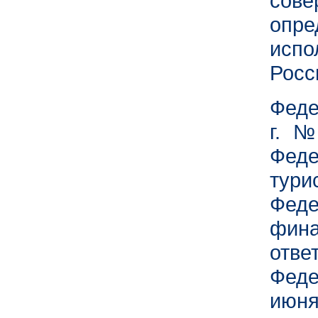
сов
опр
исп
Росс
Феде
г. №
Фед
тури
Фед
фи
отв
Феде
июня