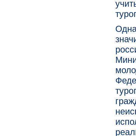
уч
туро
Одн
знач
рос
Мин
мол
Фед
туро
гра
неи
испо
реа