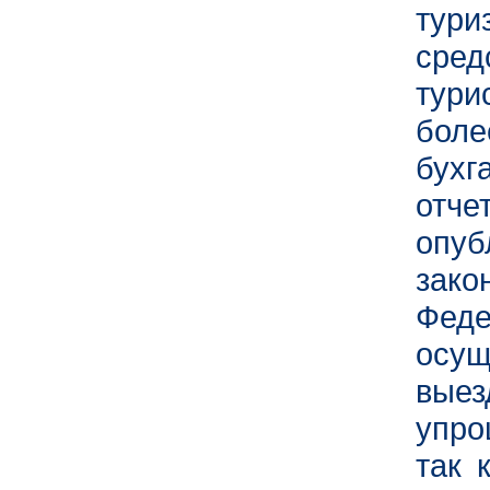
тур
сред
тури
боле
бух
отче
опу
зак
Феде
осущ
вые
упро
так 