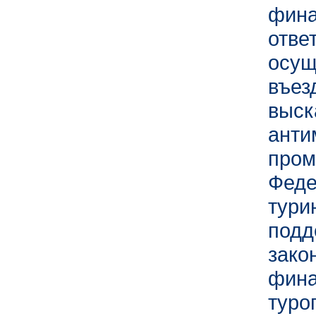
фи
отв
осущ
въе
вы
ант
про
Фед
тури
под
зак
фин
тур