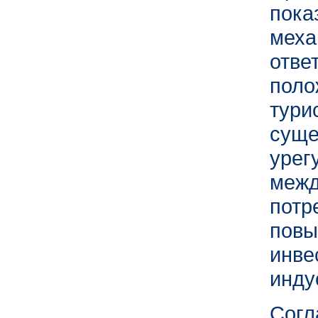
пока
ме
отв
поло
тур
су
урег
меж
потр
по
инв
инду
Согл