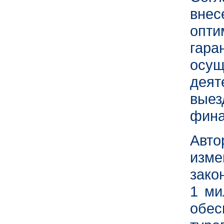
вне
опт
гара
осу
деят
выез
фина
Авт
изме
зако
1 ми
обе