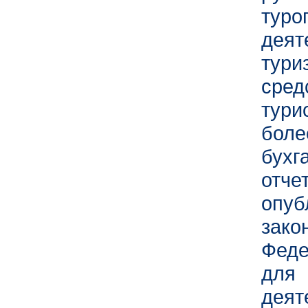
тур
дея
тур
сред
тури
боле
бух
отче
опу
зак
Феде
для
дея