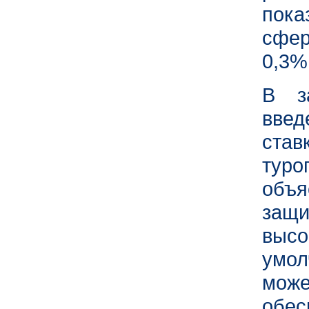
пока
сфер
0,3%
В за
введ
ста
туро
объя
защи
высо
умо
може
обес