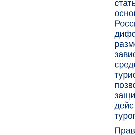
стат
осн
Рос
диф
раз
зав
сре
тури
поз
защи
де
туро
Пра