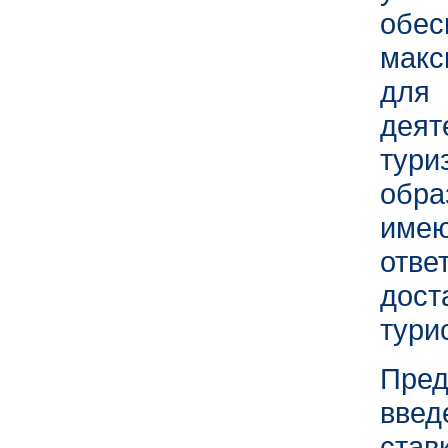
обес
макс
для
дея
тур
обр
име
отв
дос
тури
Пред
введ
ста