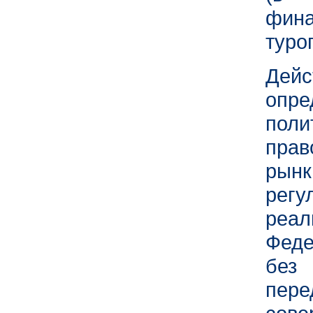
фина
туро
Дей
опре
поли
прав
рын
регу
реал
Феде
без
пер