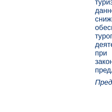
тур
данн
сни
обе
тур
деят
при
зак
пред
Пред