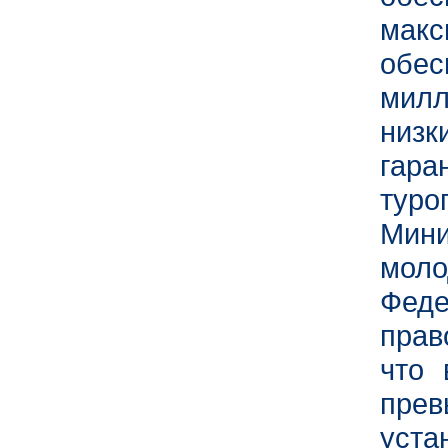
мак
обе
милл
низк
гар
тур
Мин
мол
Фе
прав
что 
пр
уста