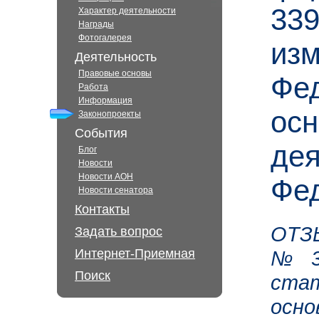
339
Характер деятельности
Награды
Фотогалерея
изм
Деятельность
Правовые основы
Фед
Работа
Информация
осн
Законопроекты
События
дея
Блог
Новости
Новости АОН
Фе
Новости сенатора
Контакты
ОТЗЫ
Задать вопрос
Интернет-Приемная
№ 33
Поиск
стат
осн