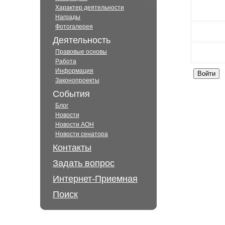
Характер деятельности
Награды
Фотогалерея
Деятельность
Правовые основы
Работа
Информация
Законопроекты
События
Блог
Новости
Новости АОН
Новости сенатора
Контакты
Задать вопрос
Интернет-Приемная
Поиск