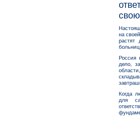
отве
свою
Настоящ
на свое
растят 
больница
Россия 
дело, з
област
складыв
завтраш
Когда л
для са
ответств
фундаме