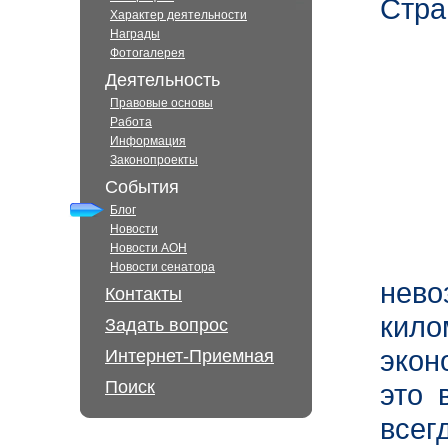
Стра
Характер деятельности
Награды
Фотогалерея
Деятельность
Правовые основы
Работа
Информация
Законопроекты
События
Блог
Новости
Новости АОН
Новости сенатора
нев
Контакты
кил
Задать вопрос
экон
Интернет-Приемная
Поиск
это 
все