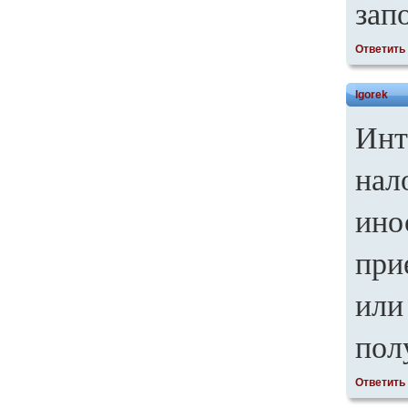
зап
Ответить
Igorek
Инт
нал
ино
при
или
пол
Ответить