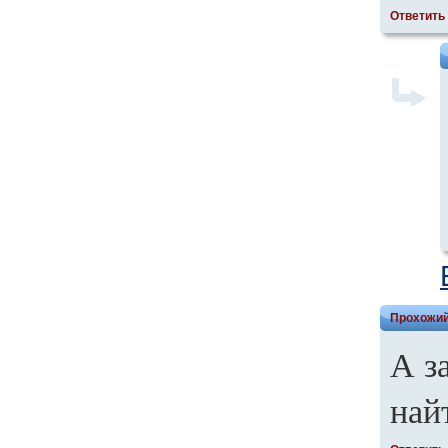
Ответить
Прохожи
А з
най