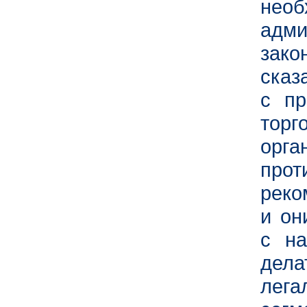
нео
адм
зак
сказ
с пр
торг
орга
про
реко
и он
с на
дел
лега