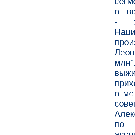
сегм
от в
- з
На
про
Леон
млн"
выжи
прих
отме
сов
Алек
по 
ассо