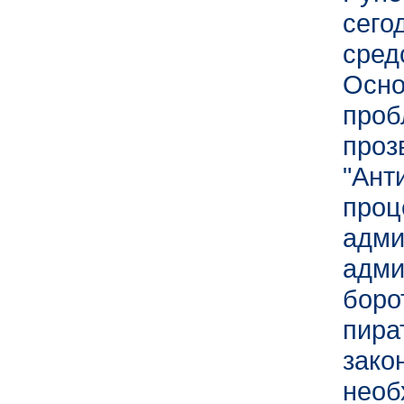
сего
сре
Осно
про
пр
"Ант
про
адми
адм
бор
пира
зако
не