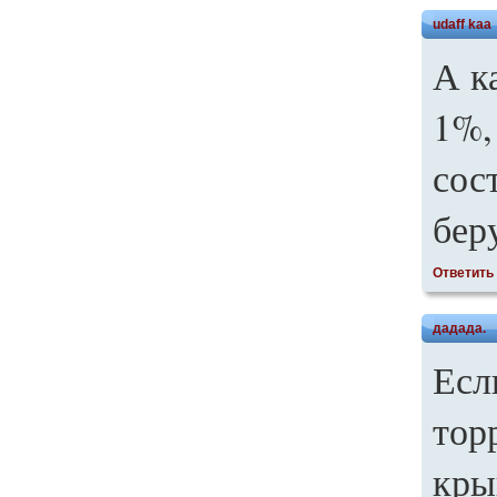
udaff kаа
А к
1%,
сос
бер
Ответить
дадада.
Есл
тор
кры