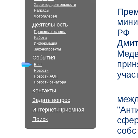
Характер деятельности
Прем
Награды
Фотогалерея
мини
Деятельность
РФ
Правовые основы
Работа
Дмит
Информация
Законопроекты
Медв
События
прин
Блог
Новости
учас
Новости АОН
Новости сенатора
Контакты
ме
Задать вопрос
"Ант
Интернет-Приемная
сфе
Поиск
собс