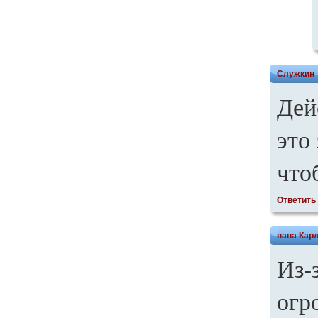
Служкин
Дей
это 
что
Ответить
папа Кар
Из-
огр