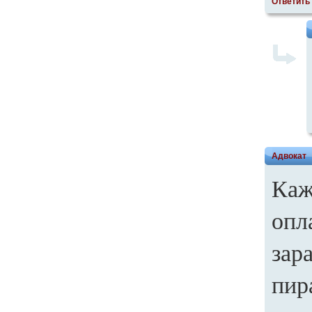
Ответить
Адвокат
Каж
опл
зар
пир