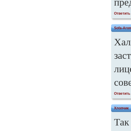
пре
Ответить
Sofa-Aro
Хал
зас
лиц
сов
Ответить
Хлопчик
Так