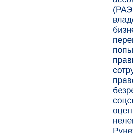
(РАЭ
вла
бизн
пер
попы
пр
со
пра
безр
соцс
оцен
неле
Руне