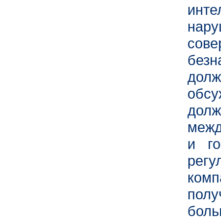
инт
нару
со
безн
дол
обс
долж
межд
и го
рег
комп
полу
боль