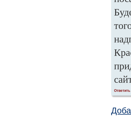
Буд
тог
над
Кра
при
сай
Ответить
Доба