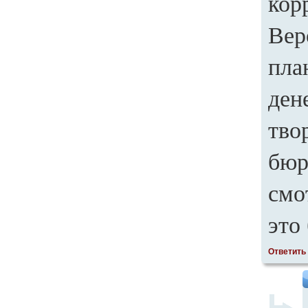
кор
Вер
пла
ден
тво
бюр
смо
это
Ответить