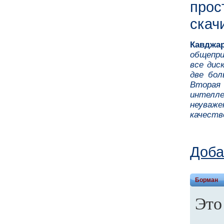
прос
скач
Кавджар
общепри
все дис
две бол
Вторая 
интелл
неуваже
качеств
Доба
Борман
Это