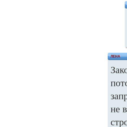
ЛЕНА
Зак
пот
зап
не 
стр