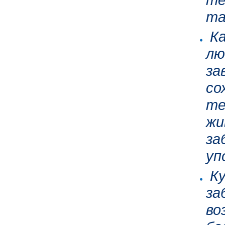
та
Ка
лю
за
со
те
жи
за
уп
Ку
за
во