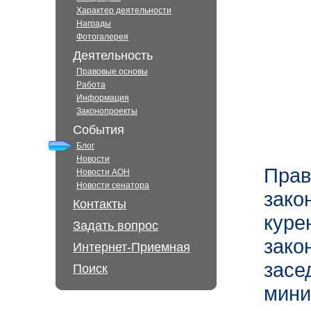
Характер деятельности
Награды
Фотогалерея
Деятельность
Правовые основы
Работа
Информация
Законопроекты
События
Блог
Новости
Пра
Новости АОН
Новости сенатора
зако
Контакты
куре
Задать вопрос
зако
Интернет-Приемная
зас
Поиск
ми