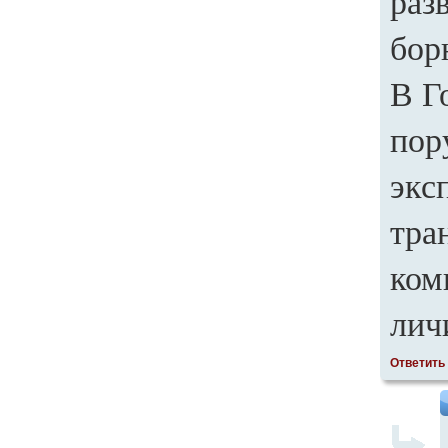
раз
бор
В Г
пор
экс
тра
ком
лич
Ответить