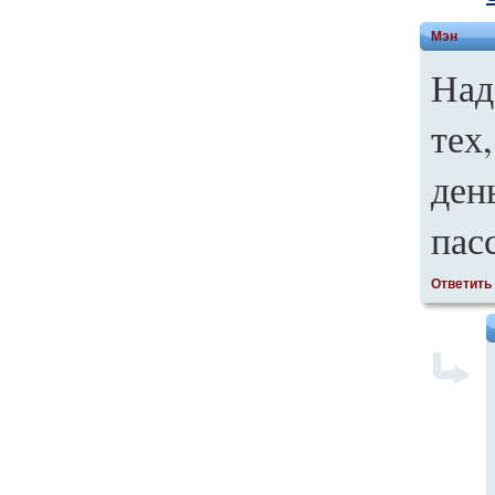
Мэн
Над
тех
ден
пас
Ответить