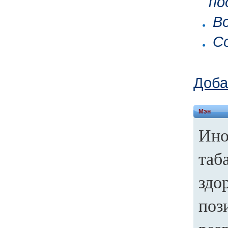
по
Во
Со
Доба
Мэн
Ино
таб
здо
поз