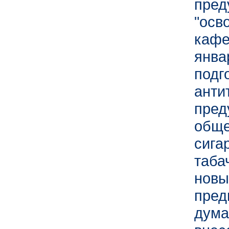
пр
"осв
каф
янв
под
ан
пред
общ
сига
таба
новы
пред
дум