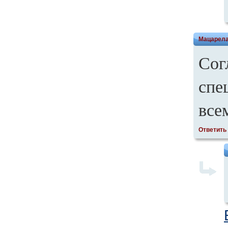
Мацарел
Сог
спе
все
Ответить