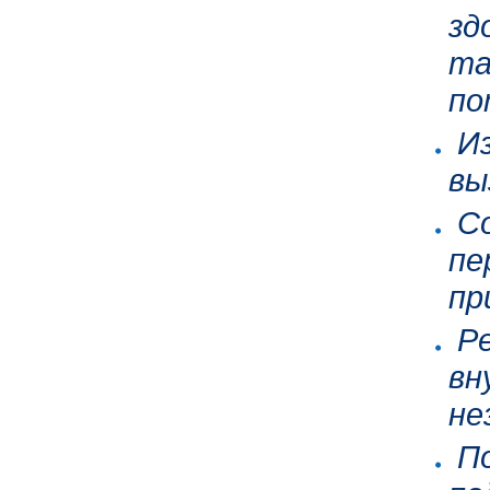
зд
та
по
Из
вы
Со
пе
пр
Ре
вн
не
По