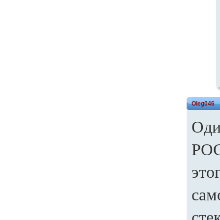
Oleg046
Оди
РОС
это
сам
сте