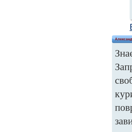
Алексан
Зна
Зап
сво
кур
пов
зав