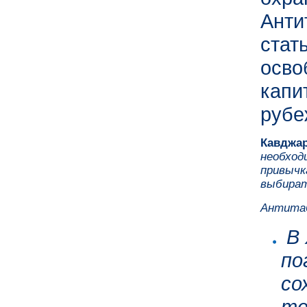
Анти
стат
осво
кап
рубе
Кавджар
необход
привычк
выбират
Антитаб
В 
по
со
те