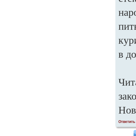
нар
пит
кур
в д
Чит
зак
Нов
Ответить