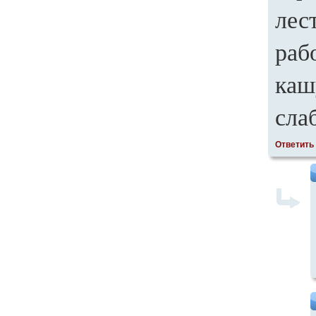
лес
раб
каш
сла
Ответить