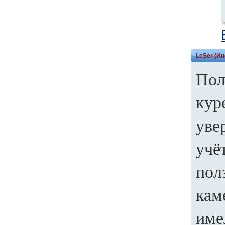
LeSer (И
Пол
кур
уве
учё
пол
кам
име