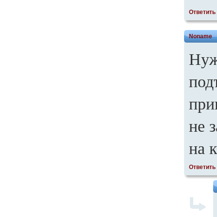
Ответить
Noname
Нуж
под
при
не 
на 
Ответить