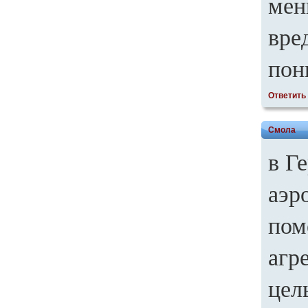
мен
вре
пон
Ответить
Смола
в Г
аэр
пом
агр
целы