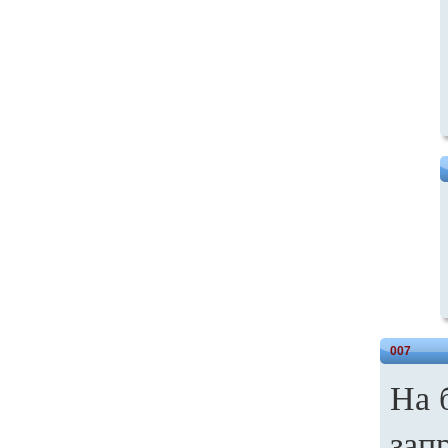
007
На 
зап