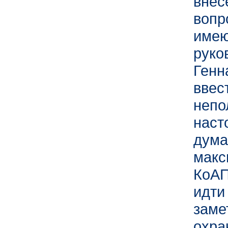
внес
вопр
имею
рук
Генн
ввес
непо
нас
дум
макс
КоА
идти
зам
охра