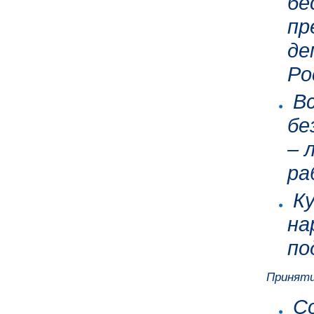
бе
пр
де
Ро
Вс
бе
– 
ра
Ку
на
по
Приняти
Со