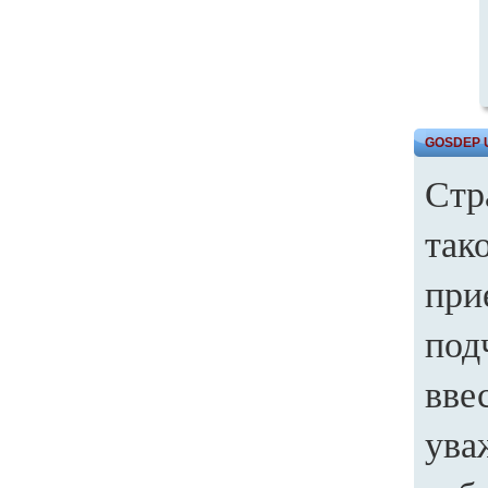
GOSDEP 
Стр
так
при
под
вве
ува